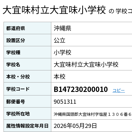
大宜味村立大宜味小学校
の 学校
沖縄県
都道府県
公立
設置区分
小学校
学校種
大宜味村立大宜味小学校
学校名
本校
本校・分校
B147230200010
学校コード
コピー
9051311
郵便番号
学校所在地
沖縄県国頭郡大宜味村字塩屋１３０６番６
2026年05月29日
属性情報設定年月日