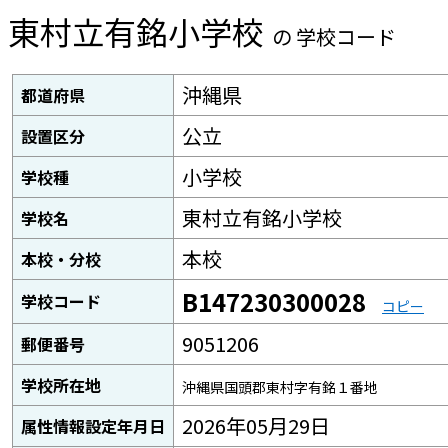
東村立有銘小学校
の 学校コード
沖縄県
都道府県
公立
設置区分
小学校
学校種
東村立有銘小学校
学校名
本校
本校・分校
B147230300028
学校コード
コピー
9051206
郵便番号
学校所在地
沖縄県国頭郡東村字有銘１番地
2026年05月29日
属性情報設定年月日