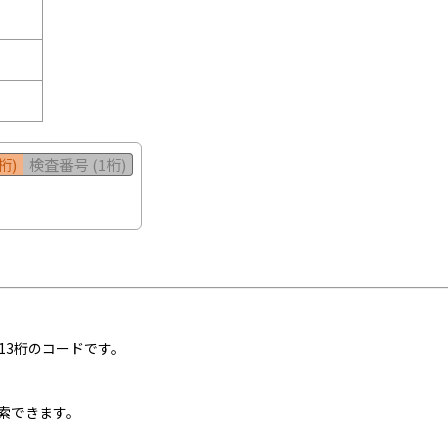
桁)
検査番号 (1桁)
13桁のコードです。
索できます。