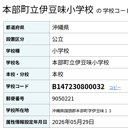
本部町立伊豆味小学校
の 学校コー
沖縄県
都道府県
公立
設置区分
小学校
学校種
本部町立伊豆味小学校
学校名
本校
本校・分校
B147230800032
学校コード
コピー
9050221
郵便番号
学校所在地
沖縄県国頭郡本部町字伊豆味１３
2026年05月29日
属性情報設定年月日