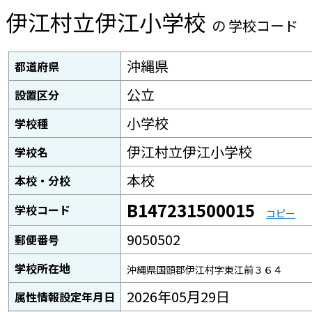
伊江村立伊江小学校
の 学校コード
沖縄県
都道府県
公立
設置区分
小学校
学校種
伊江村立伊江小学校
学校名
本校
本校・分校
B147231500015
学校コード
コピー
9050502
郵便番号
学校所在地
沖縄県国頭郡伊江村字東江前３６４
2026年05月29日
属性情報設定年月日