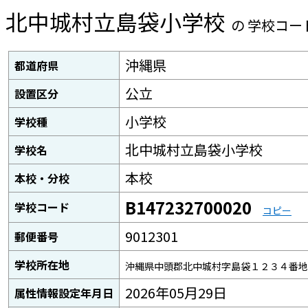
北中城村立島袋小学校
の 学校コー
沖縄県
都道府県
公立
設置区分
小学校
学校種
北中城村立島袋小学校
学校名
本校
本校・分校
B147232700020
学校コード
コピー
9012301
郵便番号
学校所在地
沖縄県中頭郡北中城村字島袋１２３４番地
2026年05月29日
属性情報設定年月日