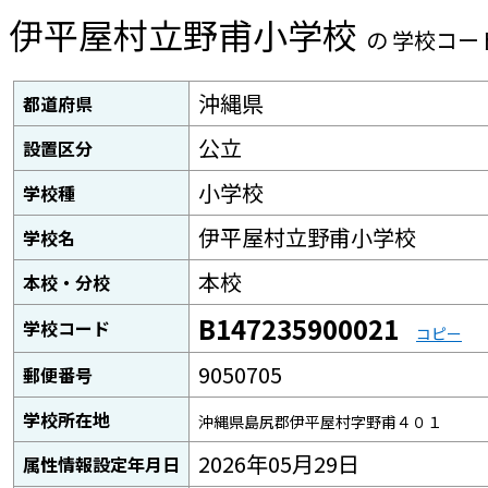
伊平屋村立野甫小学校
の 学校コー
沖縄県
都道府県
公立
設置区分
小学校
学校種
伊平屋村立野甫小学校
学校名
本校
本校・分校
B147235900021
学校コード
コピー
9050705
郵便番号
学校所在地
沖縄県島尻郡伊平屋村字野甫４０１
2026年05月29日
属性情報設定年月日