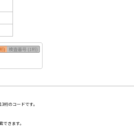
桁)
検査番号 (1桁)
13桁のコードです。
索できます。