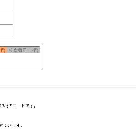
桁)
検査番号 (1桁)
13桁のコードです。
索できます。