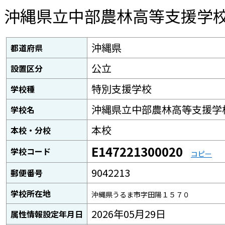
沖縄県立中部農林高等支援学
沖縄県
都道府県
公立
設置区分
特別支援学校
学校種
沖縄県立中部農林高等支援学
学校名
本校
本校・分校
E147221300020
学校コード
コピー
9042213
郵便番号
学校所在地
沖縄県うるま市字田陽１５７０
2026年05月29日
属性情報設定年月日