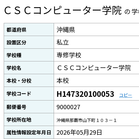
ＣＳＣコンピューター学院
の 
沖縄県
都道府県
私立
設置区分
専修学校
学校種
ＣＳＣコンピューター学院
学校名
本校
本校・分校
H147320100053
学校コード
コピー
9000027
郵便番号
学校所在地
沖縄県那覇市山下町１０３－１
2026年05月29日
属性情報設定年月日