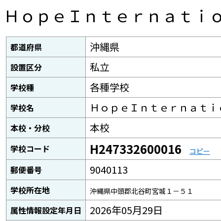
ＨｏｐｅＩｎｔｅｒｎａｔｉ
沖縄県
都道府県
私立
設置区分
各種学校
学校種
ＨｏｐｅＩｎｔｅｒｎａｔｉ
学校名
本校
本校・分校
H247332600016
学校コード
コピー
9040113
郵便番号
学校所在地
沖縄県中頭郡北谷町宮城１－５１
2026年05月29日
属性情報設定年月日