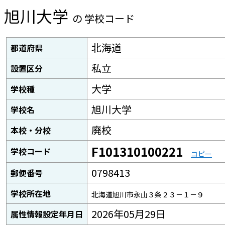
旭川大学
の 学校コード
北海道
都道府県
私立
設置区分
大学
学校種
旭川大学
学校名
廃校
本校・分校
F101310100221
学校コード
コピー
0798413
郵便番号
学校所在地
北海道旭川市永山３条２３－１－９
2026年05月29日
属性情報設定年月日