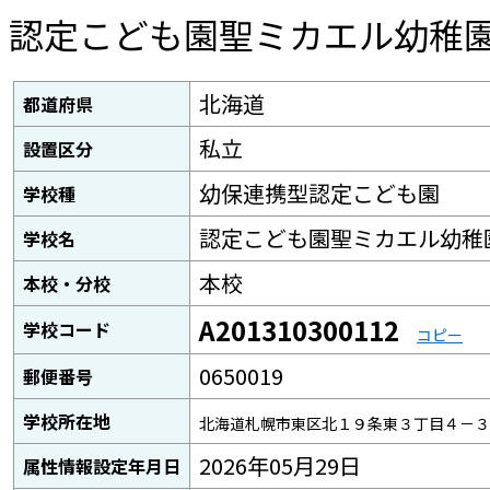
認定こども園聖ミカエル幼稚
北海道
都道府県
私立
設置区分
幼保連携型認定こども園
学校種
認定こども園聖ミカエル幼稚
学校名
本校
本校・分校
A201310300112
学校コード
コピー
0650019
郵便番号
学校所在地
北海道札幌市東区北１９条東３丁目４－３
2026年05月29日
属性情報設定年月日