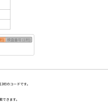
桁)
検査番号 (1桁)
13桁のコードです。
索できます。