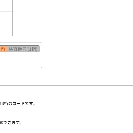
桁)
検査番号 (1桁)
13桁のコードです。
索できます。