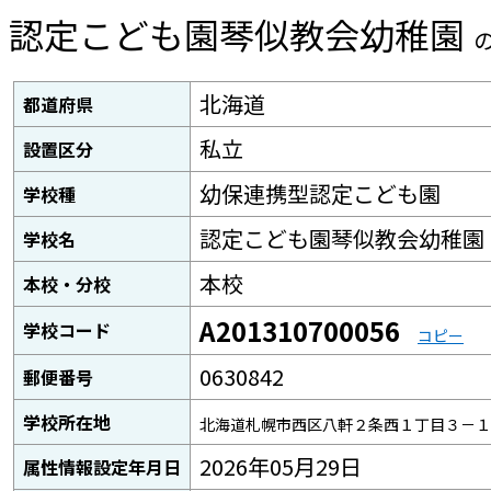
認定こども園琴似教会幼稚園
北海道
都道府県
私立
設置区分
幼保連携型認定こども園
学校種
認定こども園琴似教会幼稚園
学校名
本校
本校・分校
A201310700056
学校コード
コピー
0630842
郵便番号
学校所在地
北海道札幌市西区八軒２条西１丁目３－１
2026年05月29日
属性情報設定年月日