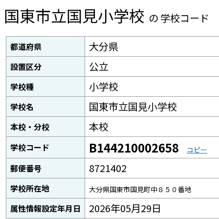
国東市立国見小学校
の 学校コード
大分県
都道府県
公立
設置区分
小学校
学校種
国東市立国見小学校
学校名
本校
本校・分校
B144210002658
学校コード
コピー
8721402
郵便番号
学校所在地
大分県国東市国見町中８５０番地
2026年05月29日
属性情報設定年月日