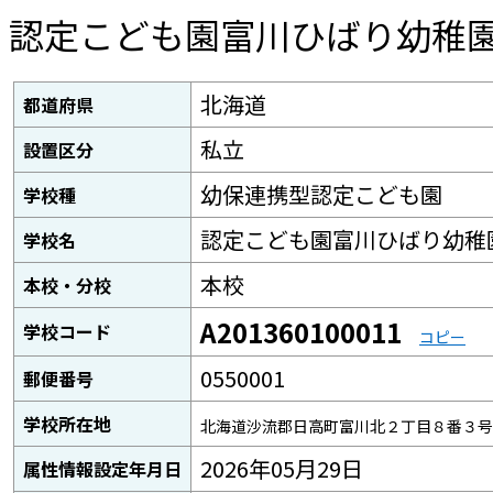
認定こども園富川ひばり幼稚
北海道
都道府県
私立
設置区分
幼保連携型認定こども園
学校種
認定こども園富川ひばり幼稚
学校名
本校
本校・分校
A201360100011
学校コード
コピー
0550001
郵便番号
学校所在地
北海道沙流郡日高町富川北２丁目８番３号
2026年05月29日
属性情報設定年月日