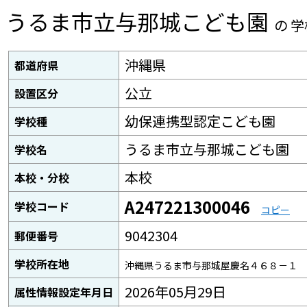
うるま市立与那城こども園
の 
沖縄県
都道府県
公立
設置区分
幼保連携型認定こども園
学校種
うるま市立与那城こども園
学校名
本校
本校・分校
A247221300046
学校コード
コピー
9042304
郵便番号
学校所在地
沖縄県うるま市与那城屋慶名４６８－１
2026年05月29日
属性情報設定年月日