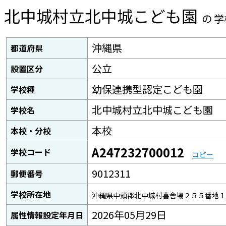
北中城村立北中城こども園
の 
沖縄県
都道府県
公立
設置区分
幼保連携型認定こども園
学校種
北中城村立北中城こども園
学校名
本校
本校・分校
A247232700012
学校コード
コピー
9012311
郵便番号
学校所在地
沖縄県中頭郡北中城村喜舎場２５５番地１
2026年05月29日
属性情報設定年月日