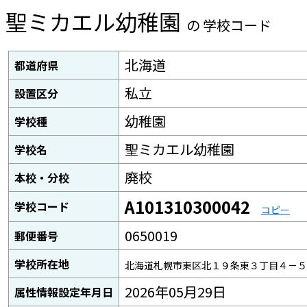
聖ミカエル幼稚園
の 学校コード
北海道
都道府県
私立
設置区分
幼稚園
学校種
聖ミカエル幼稚園
学校名
廃校
本校・分校
A101310300042
学校コード
コピー
0650019
郵便番号
学校所在地
北海道札幌市東区北１９条東３丁目４－５
2026年05月29日
属性情報設定年月日