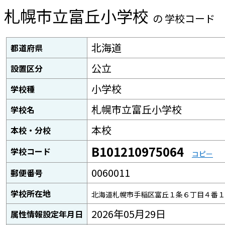
札幌市立富丘小学校
の 学校コード
北海道
都道府県
公立
設置区分
小学校
学校種
札幌市立富丘小学校
学校名
本校
本校・分校
B101210975064
学校コード
コピー
0060011
郵便番号
学校所在地
北海道札幌市手稲区富丘１条６丁目４番１
2026年05月29日
属性情報設定年月日