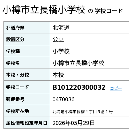
小樽市立長橋小学校
の 学校コード
北海道
都道府県
公立
設置区分
小学校
学校種
小樽市立長橋小学校
学校名
本校
本校・分校
B101220300032
学校コード
コピー
0470036
郵便番号
学校所在地
北海道小樽市長橋４丁目５番１号
2026年05月29日
属性情報設定年月日