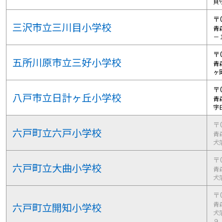
貝
〒0
三沢市立三川目小学校
青
－
〒0
五所川原市立三好小学校
青
ヶ
〒0
八戸市立日計ヶ丘小学校
青
字
〒0
六戸町立六戸小学校
青
犬
〒0
六戸町立大曲小学校
青
犬
〒0
青
六戸町立開知小学校
犬
９