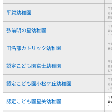
〒0
平賀幼稚園
青
駒
〒0
弘前明の星幼稚園
青
１
〒0
田名部カトリック幼稚園
青
１
〒0
認定こども園富士幼稚園
青
ど
〒0
認定こども園小松ケ丘幼稚園
青
小
〒0
認定こども園星美幼稚園
青
１