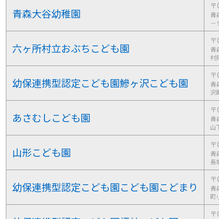
〒0
青森大谷幼稚園
青
－
〒0
六ヶ所村立おぶちこども園
青
村
〒0
幼保連携型認定こども園鰺ヶ沢こども園
青
沢
〒0
あさむしこども園
青
山
〒0
山形こども園
青
長
〒0
幼保連携型認定こども園こども園こどまり
青
町
〒0