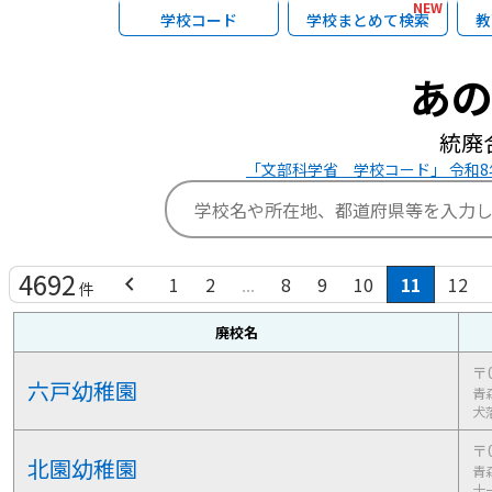
NEW
学校コード
学校まとめて検索
教
あ
統廃
「文部科学省 学校コード」 令和8年
4692
chevron_left
1
2
...
8
9
10
11
12
件
廃校名
〒0
六戸幼稚園
青
犬
〒0
北園幼稚園
青
十