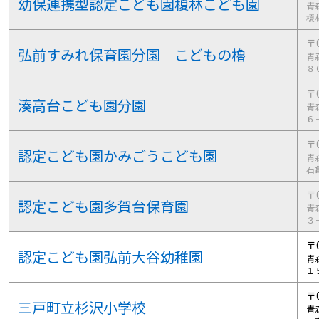
幼保連携型認定こども園榎林こども園
青
榎
〒0
弘前すみれ保育園分園 こどもの櫓
青
８
〒0
湊高台こども園分園
青
６
〒0
認定こども園かみごうこども園
青
石
〒0
認定こども園多賀台保育園
青
３
〒0
認定こども園弘前大谷幼稚園
青
１
〒0
三戸町立杉沢小学校
青