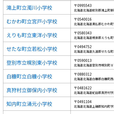
〒0995543
滝上町立濁川小学校
北海道北海道紋別郡滝上町新
〒0540016
むかわ町立宮戸小学校
北海道北海道勇払郡むかわ町
〒0580343
えりも町立東洋小学校
北海道北海道幌泉郡えりも町
〒0494752
せたな町立若松小学校
北海道北海道久遠郡せたな町
〒0590013
登別市立幌別東小学校
北海道北海道登別市幌別町８
〒0880312
白糠町立白糠小学校
北海道北海道白糠郡白糠町西
〒0481622
真狩村立御保内小学校
北海道北海道虻田郡真狩村字
〒0491104
知内町立涌元小学校
北海道北海道上磯郡知内町字