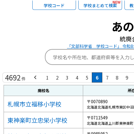
NEW
学校コード
学校まとめて検索
教
あ
統廃
「文部科学省 学校コード」 令和8年
4692
chevron_left
1
2
3
4
5
6
7
8
9
件
廃校名
所
〒0070890
札幌市立福移小学校
北海道北海道札幌市東区中沼
〒0711549
東神楽町立忠栄小学校
北海道北海道上川郡東神楽町
〒0985952